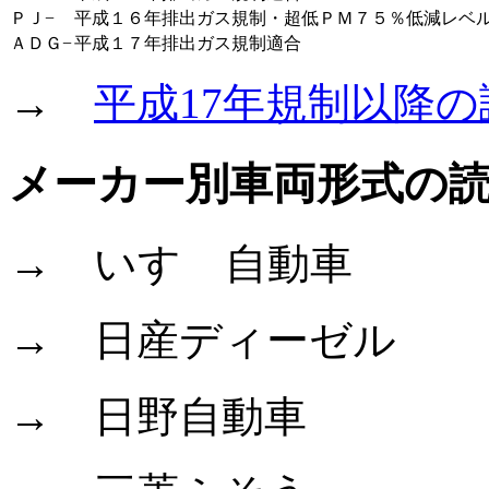
ＰＪ−
平成１６年排出ガス規制・超低ＰＭ７５％低減レベ
ＡＤＧ−
平成１７年排出ガス規制適合
→
平成17年規制以降
メーカー別車両形式の
→ いすゞ自動車
→ 日産ディーゼル
→ 日野自動車