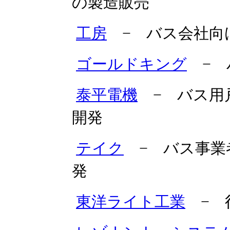
の製造販売
工房
− バス会社向
ゴールドキング
− 
泰平電機
− バス用
開発
テイク
− バス事業
発
東洋ライト工業
− 