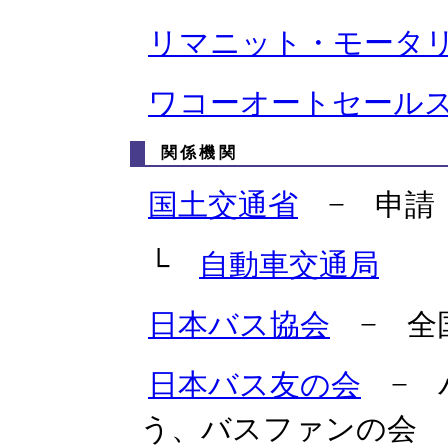
リマニット・モータ
ワコーオートセール
関係機関
国土交通省
− 申請
└
自動車交通局
日本バス協会
− 全
日本バス友の会
− 
う、バスファンの会