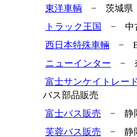
東洋車輌
− 茨城県
トラック王国
− 中
西日本特殊車輛
− B
ニューインター
− 
富士サンケイトレー
バス部品販売
富士バス販売
− 静
芙蓉バス販売
− 静